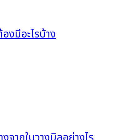
ต้องมีอะไรบ้าง
 ต่างจากใบวางบิลอย่างไร