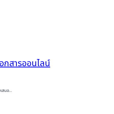
อกสารออนไลน์
บเสนอ…