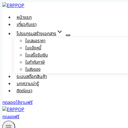
Skip
to
หน้าแรก
content
เกี่ยวกับเรา
โปรแกรมสร้างเอกสาร
ใบเสนอราคา
ใบแจ้งหนี้
ใบเสร็จรับเงิน
ใบกำกับภาษี
ใบส่งของ
ระบบสต๊อกสินค้า
บทความน่ารู้
ติดต่อเรา
ทดลองใช้งานฟรี
ทดลองฟรี