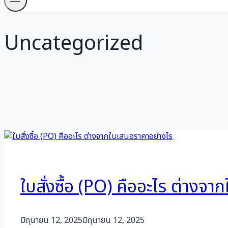
Uncategorized
ใบสั่งซื้อ (PO) คืออะไร ต่างจ
มิถุนายน 12, 2025
มิถุนายน 12, 2025