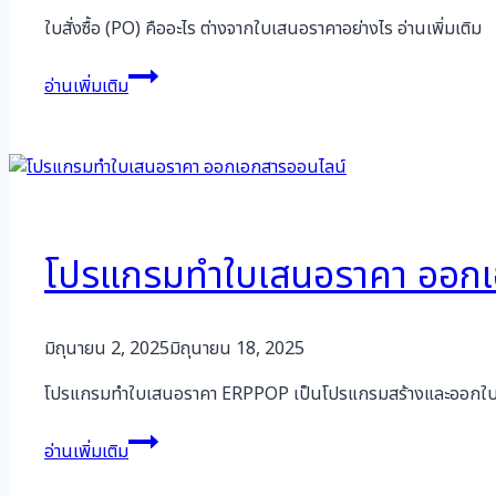
ใบสั่งซื้อ (PO) คืออะไร ต่างจากใบเสนอราคาอย่างไร อ่านเพิ่มเติม
ใบสั่ง
อ่านเพิ่มเติม
ซื้อ
(PO)
คือ
อะไร
ต่าง
จาก
โปรแกรมทำใบเสนอราคา ออกเ
ใบ
เสนอ
ราคา
มิถุนายน 2, 2025
มิถุนายน 18, 2025
อย่างไร
โปรแกรมทำใบเสนอราคา ERPPOP เป็นโปรแกรมสร้างและออกใ
โปรแกรม
อ่านเพิ่มเติม
ทำ
ใบ