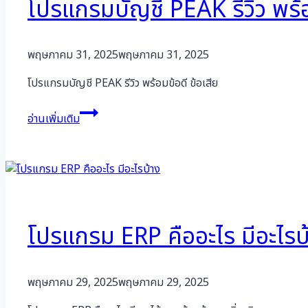
โปรแกรมบัญชี PEAK รีวิว พร้อ
เสีย
พฤษภาคม 31, 2025
พฤษภาคม 31, 2025
โปรแกรมบัญชี PEAK รีวิว พร้อมข้อดี ข้อเสีย
โปรแกรม
อ่านเพิ่มเติม
บัญชี
PEAK
รีวิว
พร้อม
ข้อดี
ข้อ
โปรแกรม ERP คืออะไร มีอะไรบ
เสีย
พฤษภาคม 29, 2025
พฤษภาคม 29, 2025